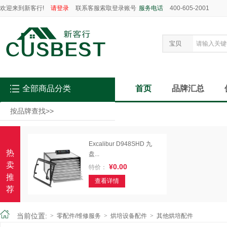
欢迎来到新客行!
请登录
联系客服索取登录账号
服务电话
400-605-2001
宝贝
全部商品分类
首页
品牌汇总
按品牌查找
>>
Excalibur D948SHD 九
热
盘...
卖
¥0.00
特价：
推
查看详情
荐
当前位置:
>
零配件/维修服务
>
烘培设备配件
>
其他烘培配件