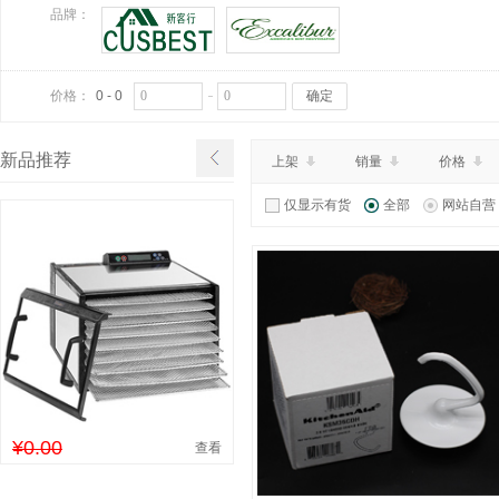
品牌：
价格：
0 - 0
确定
新品推荐
上架
销量
价格
仅显示有货
全部
网站自营
¥0.00
查看