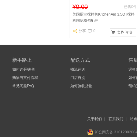
¥0.00
已售0件
美国厨宝搅拌机KitchenAid 3.5QT搅拌
机陶瓷粉勾配件
分享
0
新手路上
配送方式
售
如何购买/询价
物流运送
退换
购物与支付流程
门店自提
如何
常见问题FAQ
如何验收货物
预约
关于我们
|
联系我们
|
站
沪公网安备 3101200200