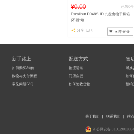
¥0.00
已售0件
Excalibur D948SHD 九盘食物干燥箱
(不锈钢)
分享
0
新手路上
配送方式
售
如何购买/询价
物流运送
退换
购物与支付流程
门店自提
如何
常见问题FAQ
如何验收货物
预约
关于我们
|
联系我们
|
站
沪公网安备 3101200200