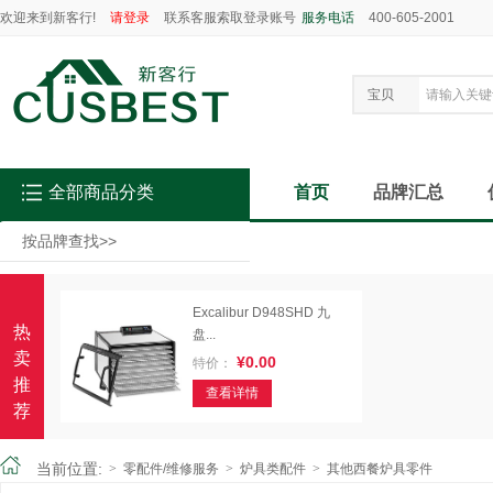
欢迎来到新客行!
请登录
联系客服索取登录账号
服务电话
400-605-2001
宝贝
全部商品分类
首页
品牌汇总
按品牌查找
>>
Excalibur D948SHD 九
热
盘...
卖
¥0.00
特价：
推
查看详情
荐
当前位置:
>
零配件/维修服务
>
炉具类配件
>
其他西餐炉具零件