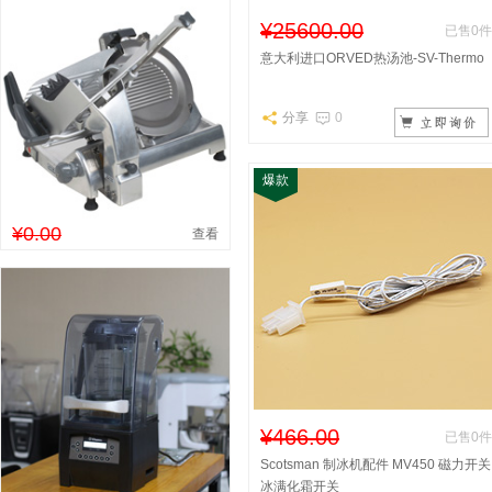
¥25600.00
已售0件
意大利进口ORVED热汤池-SV-Thermo
分享
0
爆款
¥0.00
查看
¥466.00
已售0件
Scotsman 制冰机配件 MV450 磁力开关
冰满化霜开关