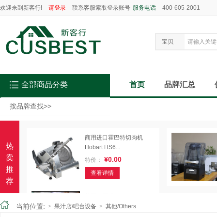
欢迎来到新客行!
请登录
联系客服索取登录账号
服务电话
400-605-2001
宝贝
全部商品分类
首页
品牌汇总
按品牌查找
>>
商用进口霍巴特切肉机
热
Hobart HS6...
卖
¥0.00
特价：
推
查看详情
荐
英国商用进口 IKAWA pro
咖啡豆热...
当前位置:
>
果汁店/吧台设备
>
其他/Others