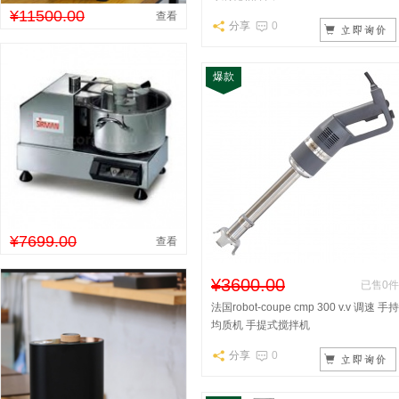
¥11500.00
查看
分享
0
爆款
¥7699.00
查看
¥3600.00
已售0件
法国robot-coupe cmp 300 v.v 调速 手持
均质机 手提式搅拌机
分享
0