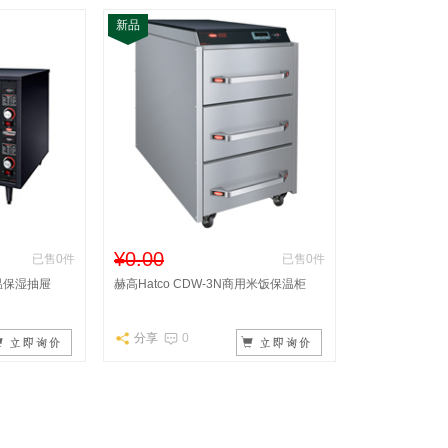
新品
¥0.00
已售0件
已售0件
保温保湿抽屉
赫高Hatco CDW-3N商用米饭保温柜
分享
0