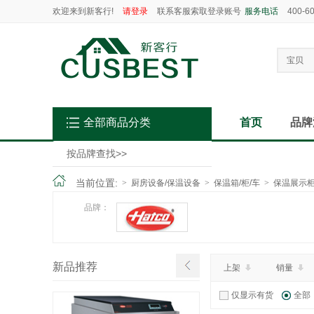
欢迎来到新客行!
请登录
联系客服索取登录账号
服务电话
400-6
宝贝
全部商品分类
首页
品牌
按品牌查找
>>
当前位置:
>
厨房设备/保温设备
>
保温箱/柜/车
>
保温展示
品牌：
新品推荐
上架
销量
仅显示有货
全部