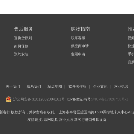
售后服务
购物指南
推
退换货原则
联系客服
视
如何保修
供应商申请
快
预约安装
发票申请
手机
品
关于我们
|
联系我们
|
站点地图
|
软件著作权
|
企业文化
|
营业执照
沪公网安备 31012002004161号
ICP备案证书号:
沪ICP备17026758号-1
BEST-新客行 版权所有，并保留所有权利。
上海市奉贤区望园南路1588弄绿地未来中心A3座
友情链接:
宗网厨具
营业执照
新客行进口餐饮设备