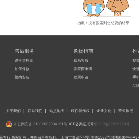
抱歉！没有搜索到您想要的结果……
售后服务
购物指南
推
退换货原则
联系客服
视
如何保修
供应商申请
快
预约安装
发票申请
手机
品
关于我们
|
联系我们
|
站点地图
|
软件著作权
|
企业文化
|
营业执照
沪公网安备 31012002004161号
ICP备案证书号:
沪ICP备17026758号-1
BEST-新客行 版权所有，并保留所有权利。
上海市奉贤区望园南路1588弄绿地未来中心A3座