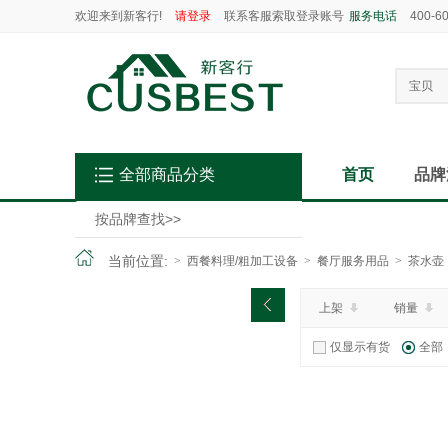
欢迎来到新客行!
请登录
联系客服索取登录账号
服务电话
400-6
宝贝
全部商品分类
首页
品牌
按品牌查找
>>
当前位置:
>
西餐料理/粗加工设备
>
餐厅服务用品
>
茶水壶
上架
销量
仅显示有货
全部