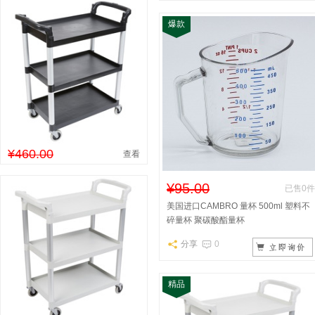
爆款
¥460.00
查看
¥95.00
已售0件
美国进口CAMBRO 量杯 500ml 塑料不
碎量杯 聚碳酸酯量杯
分享
0
精品