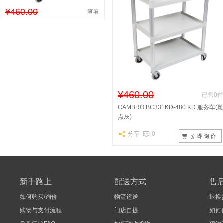
¥460.00
查看
¥460.00
已售0件
CAMBRO BC331KD-480 KD 服务车(斑
点灰)
分享
0
新手路上
配送方式
售
如何购买/询价
物流运送
退换
购物与支付流程
门店自提
如何