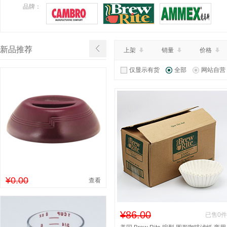
¥460.00
特价：
品牌：
查看详情
新品推荐
上架
销量
价格
仅显示有货
全部
网站自营
¥0.00
查看
¥86.00
已售0件