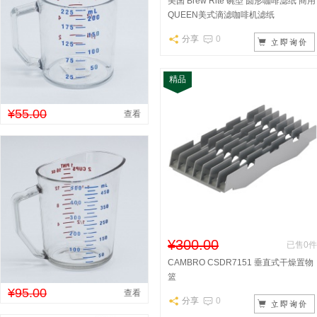
美国 Brew Rite 碗型 圆形咖啡滤纸 商用
QUEEN美式滴滤咖啡机滤纸
分享
0
精品
¥55.00
查看
¥300.00
已售0件
CAMBRO CSDR7151 垂直式干燥置物
篮
¥95.00
查看
分享
0