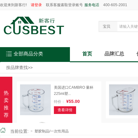
欢迎来到新客行!
请登录
联系客服索取登录账号
服务电话
400-605-2001
宝贝
全部商品分类
首页
品牌汇总
按品牌查找
>>
美国进口CAMBRO 量杯
热
225ml塑...
卖
¥55.00
特价：
推
查看详情
荐
CAMBRO BC331KD-480
K...
当前位置:
>
塑胶制品/一次性用品