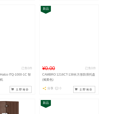
新品
¥0.00
已售0件
已售0件
co ITQ-1000-1C 智
CAMBRO 1216CT-138长方形防滑托盘
机
(褐黄色)
分享
0
新品