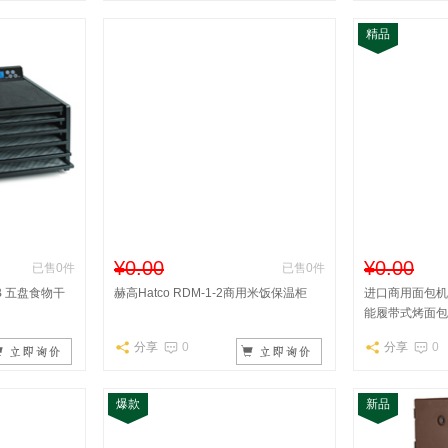
精品
¥0.00
¥0.00
已售0件
已售0件
48B 五盘食物干
赫高Hatco RDM-1-2商用米饭保温柜
进口商用面包机Hat
能履带式烤面包
分享
0
分享
0
爆款
新品