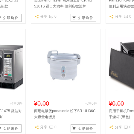
 NE-1753
美国Menumaster 商用微波炉 CRMS
Panasonic/
级新款
510TS 进口大功率 便利店微波炉
便利店用快速微
分享
0
分享
0
¥0.00
¥0.00
已售0件
已售0件
-C1475 微波对
商用电饭煲panasonic 松下SR-UH36C
商用干燥机Excal
炉
大容量电饭煲
干燥箱 (黑色)
分享
0
分享
0