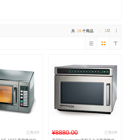
1
/2
共
18
个商品
¥8880.00
已售0件
已售0件