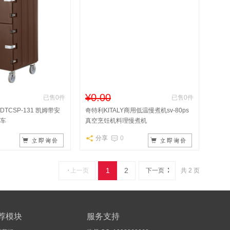
¥0.00
已售0件
已售0件
6DTCSP-131 凯姆带安
奇特利KITALY商用低温慢煮机sv-80ps
车
真空烹饪机料理慢煮机
分享
0
1
2
上一页
下一页
共 2 页
荐模块
服务支持