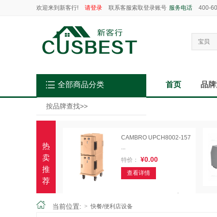
欢迎来到新客行!
请登录
联系客服索取登录账号
服务电话
400-6
宝贝
全部商品分类
首页
品牌
按品牌查找
>>
CAMBRO UPCH8002-157
热
...
卖
¥0.00
特价：
推
查看详情
荐
Excalibur D948SHD 九
盘...
当前位置:
>
快餐/便利店设备