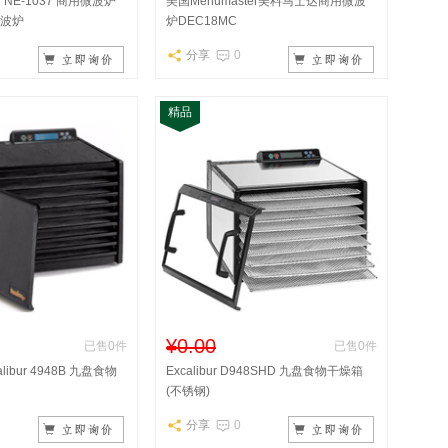
松下 NE-1037 商用微波炉
美国Menumaster美料马士达商用微波
波炉
炉DEC18MC
分享
0
精品
¥0.00
已售0件
已售0件
ibur 4948B 九盘食物
Excalibur D948SHD 九盘食物干燥箱
(不锈钢)
分享
0