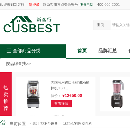
欢迎来到新客行!
请登录
联系客服索取登录账号
服务电话
400-605-2001
宝贝
全部商品分类
首页
品牌汇总
按品牌查找
>>
美国商用进口Hamilton搅
热
拌机HBH...
卖
¥12650.00
特价：
推
查看详情
荐
美国汉美驰Hamilton
Beach ...
当前位置:
>
果汁店/吧台设备
>
冰沙机/料理搅拌机