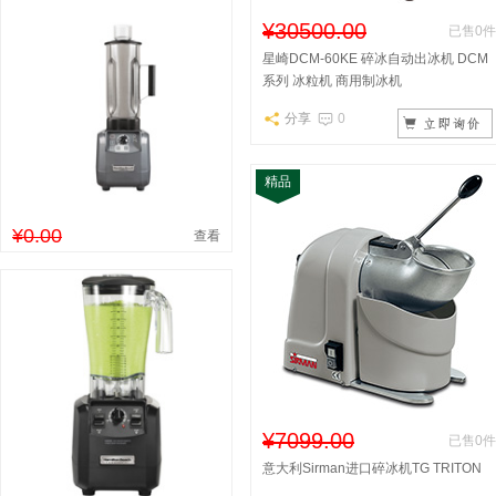
¥30500.00
已售0件
星崎DCM-60KE 碎冰自动出冰机 DCM
系列 冰粒机 商用制冰机
分享
0
精品
¥0.00
查看
¥7099.00
已售0件
意大利Sirman进口碎冰机TG TRITON