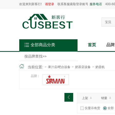
欢迎来到新客行!
请登录
联系客服索取登录账号
服务电话
400-6
宝贝
全部商品分类
首页
品牌
按品牌查找
>>
当前位置:
>
果汁店/吧台设备
>
奶茶店设备
>
奶昔机
品牌：
上架
销量
仅显示有货
全部