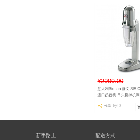
¥2900.00
意大利Sirman 舒文 SIRIO 
进口奶昔机 单头搅拌机调
分享
0
新手路上
配送方式