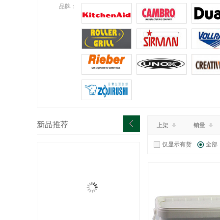
¥0.00
特价：
品牌：
查看详情
新品推荐
上架
销量
仅显示有货
全部