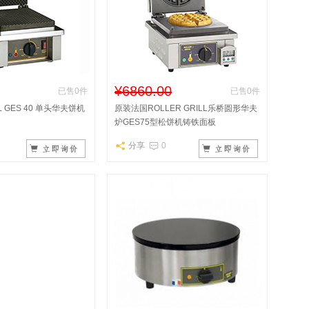
¥6860.00
已售0件
已售0件
LL GES 40 单头华夫饼机
原装法国ROLLER GRILL乐桥圆形华夫
炉GES75型松饼机铸铁面板
分享
0