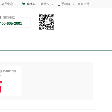
会员中心
购物车
收藏夹
手机版
商家支持
400-605-2001
sirman舒
..
0