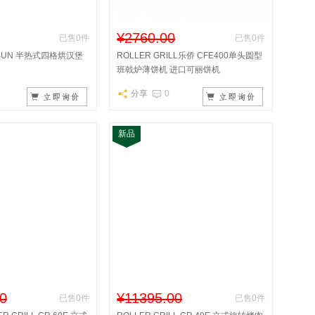
¥2760.00
已售0件
已售0件
4BUN 半热式四格烘汉堡
ROLLER GRILL乐侨 CFE400单头圆型
班戟炉薄饼机 进口可丽饼机
分享
0
新品
0
¥11395.00
已售0件
已售0件