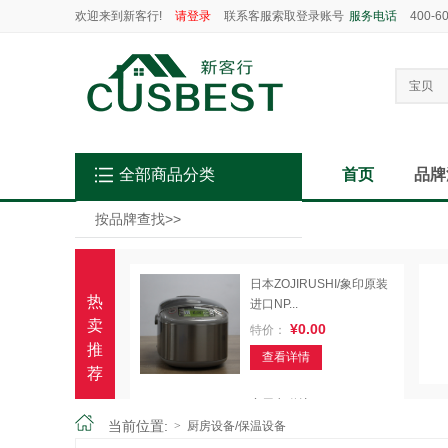
欢迎来到新客行!
请登录
联系客服索取登录账号
服务电话
400-6
宝贝
全部商品分类
首页
品牌
按品牌查找
>>
日本ZOJIRUSHI/象印原装
热
进口NP...
卖
¥0.00
特价：
推
查看详情
荐
商用电磁炉Hatco IRNG-
PC1-...
当前位置:
>
厨房设备/保温设备