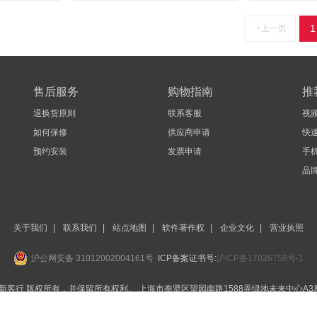
1
上一页
售后服务
购物指南
推
退换货原则
联系客服
视
如何保修
供应商申请
快
预约安装
发票申请
手机
品
关于我们
|
联系我们
|
站点地图
|
软件著作权
|
企业文化
|
营业执照
沪公网安备 31012002004161号
ICP备案证书号:
沪ICP备17026758号-1
BEST-新客行 版权所有，并保留所有权利。
上海市奉贤区望园南路1588弄绿地未来中心A3座
友情链接:
宗网厨具
营业执照
新客行进口餐饮设备