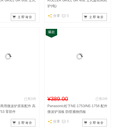
 GRILL GR 60E 立式
ROLLER GRILL GR 40E 立式旋转烤肉
炉(电)
分享
0
爆款
¥389.00
已售0件
已售0件
/松下商用微波炉原装配件 高
Panasonic松下NE-1753/NE-1756 配件
753 零部件
微波炉顶板 防喷溅物挡板
分享
0