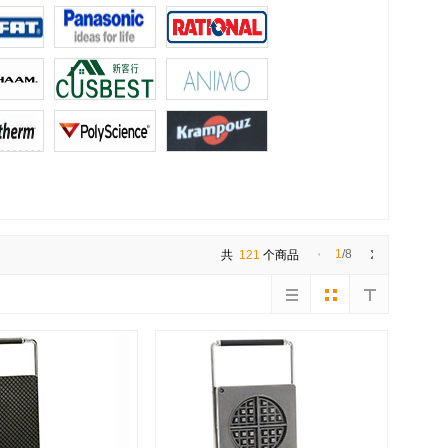
1
/8
共
121
个商品