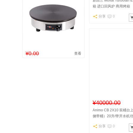
新西兰 Moffat Turbofan
箱 进口回风炉 商用烤箱
分享
0
¥0.00
查看
¥40000.00
Animo CB 2X10 双
侧带桶）20升/带开水机
分享
0