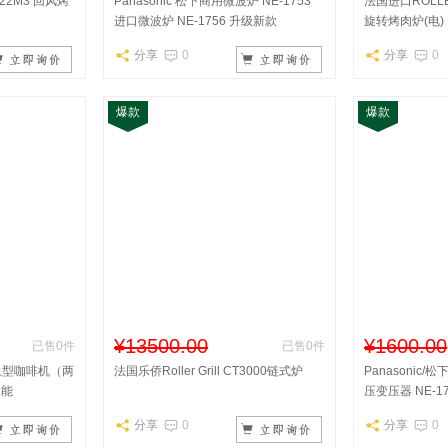
 E22M3 回风烤
Panasonic 松下商用微波炉 NE-1753
法国进口ROLLER
进口微波炉 NE-1756 升级新款
旋转烤肉炉(电)
分享
0
分享
0
爆款
爆款
¥13500.00
¥1600.00
已售0件
已售0件
桶台上型咖啡机（两
法国乐侨Roller Grill CT3000链式炉
Panasonic
功能
压变压器 NE-1
分享
0
分享
0