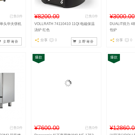
¥8200.00
¥3000.00
已售0件
已售0件
20 单头华夫饼机
VOLLRATH 74110410 11Qt 电磁保温
DUALIT得力 
汤炉 红色
包炉
分享
0
分享
0
爆款
爆款
¥7600.00
¥12860.0
已售0件
已售0件