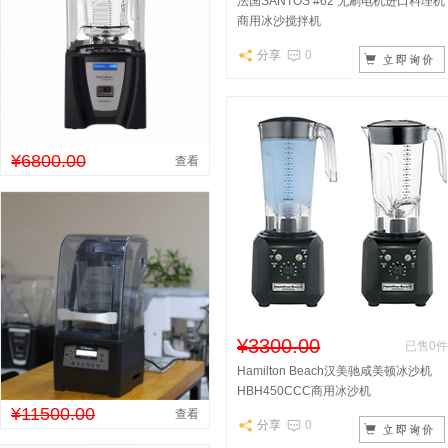
法国SANTOS #62 无刷电机进口料理机
商用冰沙搅拌机
分享
0
¥6800.00
查看
¥3300.00
已售0件
Hamilton Beach汉美驰咸美顿冰沙机
HBH450CCC商用冰沙机
¥11500.00
查看
分享
0