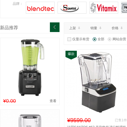
¥6800.00
特价：
品牌：
查看详情
新品推荐
上架
销量
价格
仅显示有货
全部
网站自营
爆款
¥0.00
查看
¥9599.00
已售1件