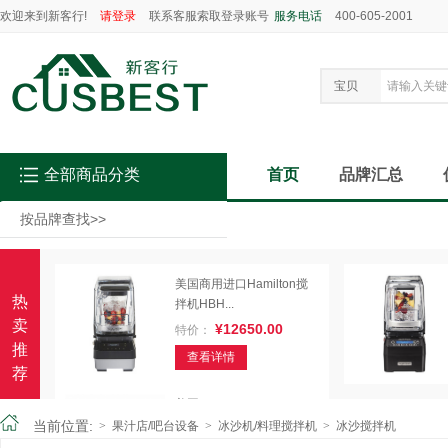
欢迎来到新客行!
请登录
联系客服索取登录账号
服务电话
400-605-2001
宝贝
全部商品分类
首页
品牌汇总
按品牌查找
>>
美国商用进口Hamilton搅
热
拌机HBH...
卖
¥12650.00
特价：
推
查看详情
荐
美国Blendtec Connoisse...
当前位置:
>
果汁店/吧台设备
>
冰沙机/料理搅拌机
>
冰沙搅拌机