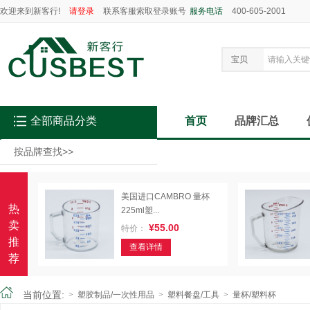
欢迎来到新客行!
请登录
联系客服索取登录账号
服务电话
400-605-2001
宝贝
全部商品分类
首页
品牌汇总
按品牌查找
>>
美国进口CAMBRO 量杯
热
225ml塑...
卖
¥55.00
特价：
推
查看详情
荐
当前位置:
>
塑胶制品/一次性用品
>
塑料餐盘/工具
>
量杯/塑料杯