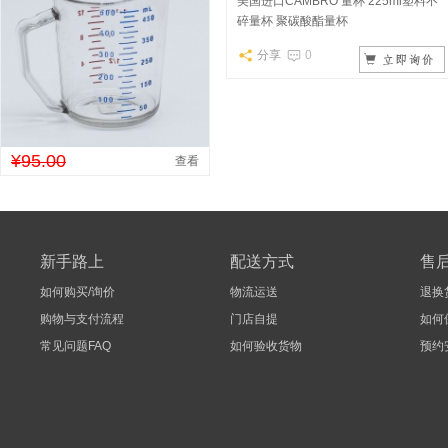
美国进口CAMBRO 量杯 225ml塑料不
碎量杯 聚碳酸酯量杯
分享
0
¥95.00
查看
新手路上
配送方式
售
如何购买/询价
物流运送
退换
购物与支付流程
门店自提
如何
常见问题FAQ
如何验收货物
预约