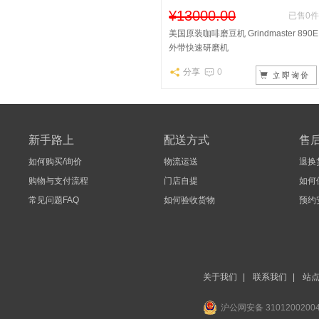
¥13000.00
已售0件
美国原装咖啡磨豆机 Grindmaster 890E
外带快速研磨机
分享
0
新手路上
配送方式
售
如何购买/询价
物流运送
退换
购物与支付流程
门店自提
如何
常见问题FAQ
如何验收货物
预约
关于我们
|
联系我们
|
站
沪公网安备 3101200200