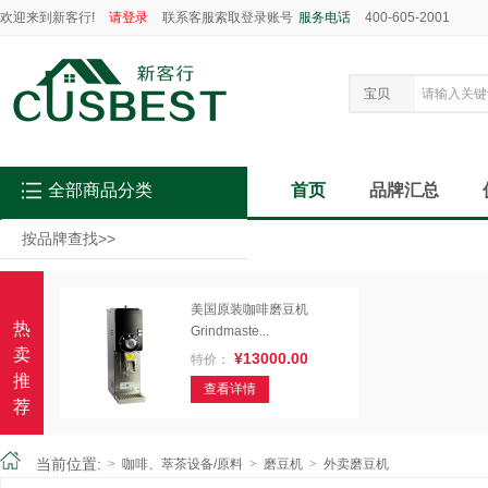
欢迎来到新客行!
请登录
联系客服索取登录账号
服务电话
400-605-2001
宝贝
全部商品分类
首页
品牌汇总
按品牌查找
>>
美国原装咖啡磨豆机
热
Grindmaste...
卖
¥13000.00
特价：
推
查看详情
荐
当前位置:
>
咖啡、萃茶设备/原料
>
磨豆机
>
外卖磨豆机