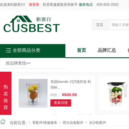
欢迎来到新客行!
请登录
联系客服索取登录账号
服务电话
400-605-2001
宝贝
全部商品分类
首页
品牌汇总
按品牌查找
>>
美国blendtc 2QT搅拌壶 料
热
理杯...
卖
¥600.00
特价：
推
查看详情
荐
现货Blendtec 825搅拌机配
件 ...
当前位置:
>
零配件/维修服务
>
吧台设备配件
>
冰沙机配件